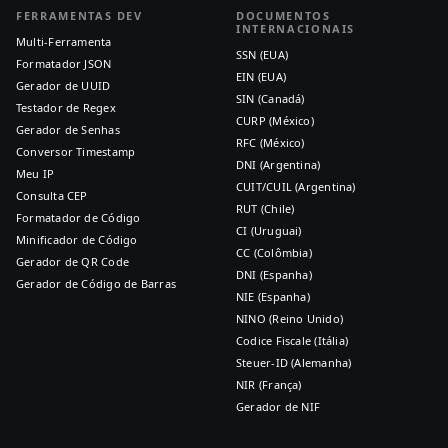
FERRAMENTAS DEV
DOCUMENTOS
INTERNACIONAIS
Multi-Ferramenta
SSN (EUA)
Formatador JSON
EIN (EUA)
Gerador de UUID
SIN (Canadá)
Testador de Regex
CURP (México)
Gerador de Senhas
RFC (México)
Conversor Timestamp
DNI (Argentina)
Meu IP
CUIT/CUIL (Argentina)
Consulta CEP
RUT (Chile)
Formatador de Código
CI (Uruguai)
Minificador de Código
CC (Colômbia)
Gerador de QR Code
DNI (Espanha)
Gerador de Código de Barras
NIE (Espanha)
NINO (Reino Unido)
Codice Fiscale (Itália)
Steuer-ID (Alemanha)
NIR (França)
Gerador de NIF