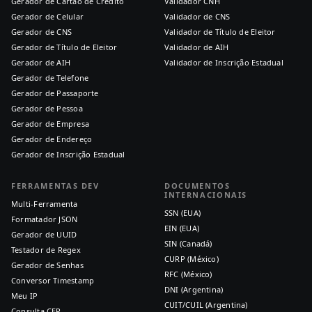
Gerador de Cartão de Crédito
Validador CNH
Gerador de Celular
Validador de CNS
Gerador de CNS
Validador de Título de Eleitor
Gerador de Título de Eleitor
Validador de AIH
Gerador de AIH
Validador de Inscrição Estadual
Gerador de Telefone
Gerador de Passaporte
Gerador de Pessoa
Gerador de Empresa
Gerador de Endereço
Gerador de Inscrição Estadual
FERRAMENTAS DEV
DOCUMENTOS
INTERNACIONAIS
Multi-Ferramenta
SSN (EUA)
Formatador JSON
EIN (EUA)
Gerador de UUID
SIN (Canadá)
Testador de Regex
CURP (México)
Gerador de Senhas
RFC (México)
Conversor Timestamp
DNI (Argentina)
Meu IP
CUIT/CUIL (Argentina)
Consulta CEP