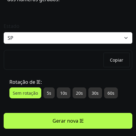
Estado
Copiar
Rotação de IE:
Sem rotação
5s
10s
20s
30s
60s
Gerar nova IE