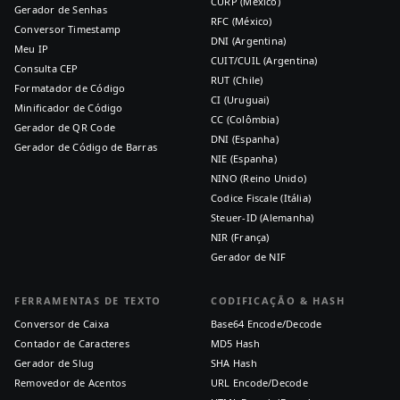
CURP (México)
Gerador de Senhas
RFC (México)
Conversor Timestamp
DNI (Argentina)
Meu IP
CUIT/CUIL (Argentina)
Consulta CEP
RUT (Chile)
Formatador de Código
CI (Uruguai)
Minificador de Código
CC (Colômbia)
Gerador de QR Code
DNI (Espanha)
Gerador de Código de Barras
NIE (Espanha)
NINO (Reino Unido)
Codice Fiscale (Itália)
Steuer-ID (Alemanha)
NIR (França)
Gerador de NIF
FERRAMENTAS DE TEXTO
CODIFICAÇÃO & HASH
Conversor de Caixa
Base64 Encode/Decode
Contador de Caracteres
MD5 Hash
Gerador de Slug
SHA Hash
Removedor de Acentos
URL Encode/Decode