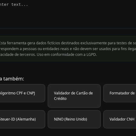
sta ferramenta gera dados fictícios destinados exclusivamente para testes de 
respondem a pessoas ou entidades reais e não devem ser usados para fins ilegai
vacidade de terceiros. Uso em conformidade com a LGPD.
ja também:
Algoritmo CPF e CNPJ
Validador de Cartão de
Formatador de
Crédito
Steuer-ID (Alemanha)
NINO (Reino Unido)
Validador CNH