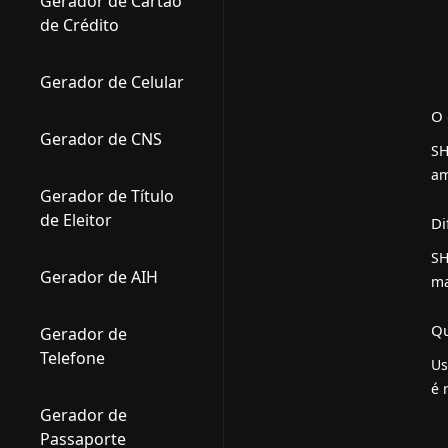
Gerador de Cartão
de Crédito
Gerador de Celular
O 
Gerador de CNS
SH
am
Gerador de Título
de Eleitor
Di
SH
Gerador de AIH
ma
Qu
Gerador de
Telefone
Us
é 
Gerador de
Passaporte