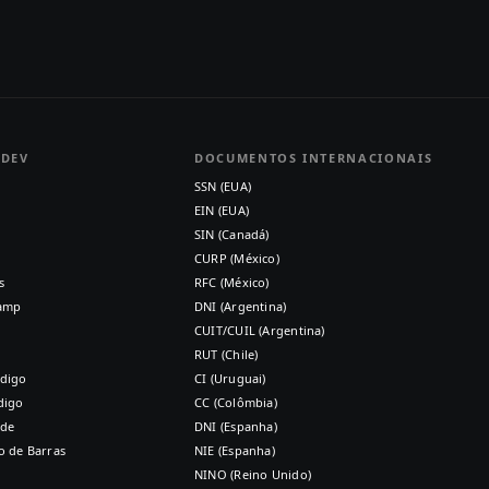
 DEV
DOCUMENTOS INTERNACIONAIS
SSN (EUA)
EIN (EUA)
SIN (Canadá)
CURP (México)
s
RFC (México)
tamp
DNI (Argentina)
CUIT/CUIL (Argentina)
RUT (Chile)
digo
CI (Uruguai)
digo
CC (Colômbia)
ode
DNI (Espanha)
o de Barras
NIE (Espanha)
NINO (Reino Unido)