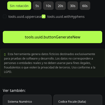
Sin rotación
5s
10s
20s
30s
60s
tools.uuid.uppercase
tools.uuid.withHyphens
tools.uuid.buttonGenerateNew
Esta herramienta genera datos ficticios destinados exclusivamente
para pruebas de software y desarrollo. Los datos no corresponden a
personas o entidades reales y no deben usarse para fines ilegales,
fraudulentos o que violen la privacidad de terceros. Uso conforme a la
LGPD.
Ver también:
Sistema Numérico
Codice Fiscale (Italia)