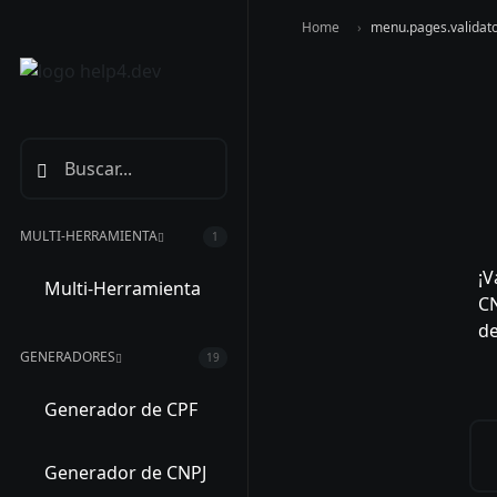
Home
menu.pages.validato
MULTI-HERRAMIENTA
1
¡V
Multi-Herramienta
CN
de
GENERADORES
19
Generador de CPF
Generador de CNPJ