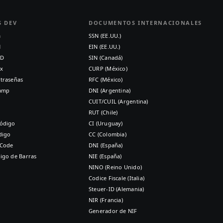
S DEV
DOCUMENTOS INTERNACIONALES
a
SSN (EE.UU.)
N
EIN (EE.UU.)
ID
SIN (Canadá)
x
CURP (México)
traseñas
RFC (México)
tamp
DNI (Argentina)
CUIT/CUIL (Argentina)
RUT (Chile)
ódigo
CI (Uruguay)
digo
CC (Colombia)
 Code
DNI (España)
igo de Barras
NIE (España)
NINO (Reino Unido)
Codice Fiscale (Italia)
Steuer-ID (Alemania)
NIR (Francia)
Generador de NIF