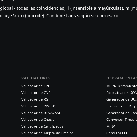
(global - todas las coincidencias), i (insensible a mayúsculas), m (mult
incluye \n), u (unicode). Combine flags según sea necesario.
VALIDADORES
HERRAMIENTA
Validador de CPF
Multi-Herramient
Validador de CNPJ
Formateador JSO
Validador de RG
Generador de UU
Validador de PIS/PASEP
Probador de Rege
Validador de RENAVAM
Generador de Con
Validador de Chasis
Conversor Times
Validador de Certificados
Mi IP
Validador de Tarjeta de Crédito
Consulta CEP