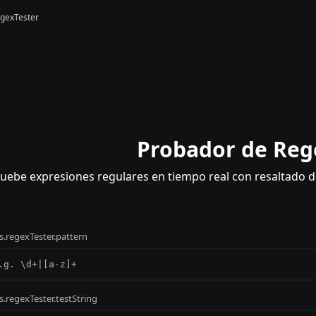
egexTester
Probador de Reg
uebe expresiones regulares en tiempo real con resaltado d
s.regexTester.pattern
s.regexTester.testString