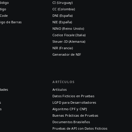
ódigo
CI (Uruguay)
digo
CC (Colombia)
 Code
DNI (España)
igo de Barras
NIE (España)
NINO (Reino Unido)
Codice Fiscale (Italia)
Steuer-ID (Alemania)
NIR (Francia)
Generador de NIF
ARTÍCULOS
dades
Artículos
Datos Ficticios en Pruebas
s
LGPD para Desarrolladores
s
Algoritmo CPF y CNPJ
Buenas Prácticas de Pruebas
Documentos Brasileños
Pruebas de API con Datos Ficticios