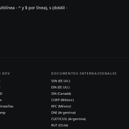
ilínea - ^ y $ por línea), s (dotAll -
S DEV
DOCUMENTOS INTERNACIONALES
a
SSN (EE.UU.)
N
EIN (EE.UU.)
ID
SIN (Canadá)
x
CURP (México)
traseñas
RFC (México)
tamp
DNI (Argentina)
CUIT/CUIL (Argentina)
RUT (Chile)