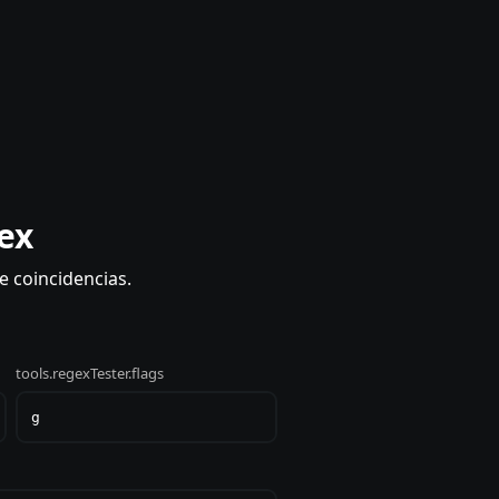
ex
e coincidencias.
tools.regexTester.flags