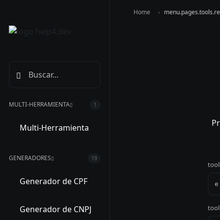
Home
menu.pages.tools.r
MULTI-HERRAMIENTA
1
Pr
Multi-Herramienta
GENERADORES
19
tool
Generador de CPF
tool
Generador de CNPJ