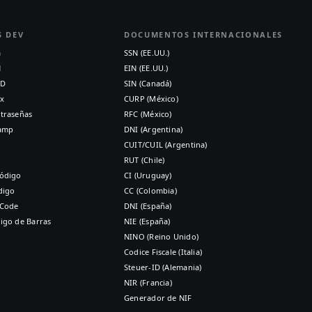
S DEV
DOCUMENTOS INTERNACIONALES
a
SSN (EE.UU.)
N
EIN (EE.UU.)
ID
SIN (Canadá)
x
CURP (México)
traseñas
RFC (México)
tamp
DNI (Argentina)
CUIT/CUIL (Argentina)
RUT (Chile)
ódigo
CI (Uruguay)
digo
CC (Colombia)
 Code
DNI (España)
igo de Barras
NIE (España)
NINO (Reino Unido)
Codice Fiscale (Italia)
Steuer-ID (Alemania)
NIR (Francia)
Generador de NIF