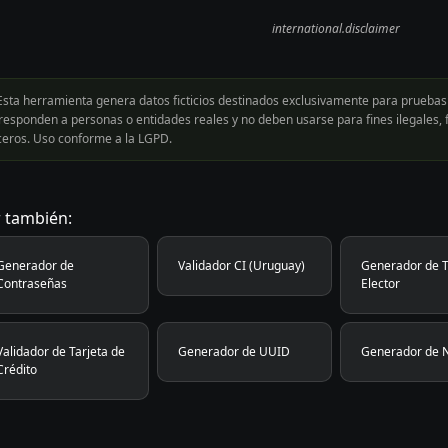
international.disclaimer
sta herramienta genera datos ficticios destinados exclusivamente para pruebas 
responden a personas o entidades reales y no deben usarse para fines ilegales, f
ceros. Uso conforme a la LGPD.
 también:
Generador de
Validador CI (Uruguay)
Generador de T
Contraseñas
Elector
Validador de Tarjeta de
Generador de UUID
Generador de 
Crédito